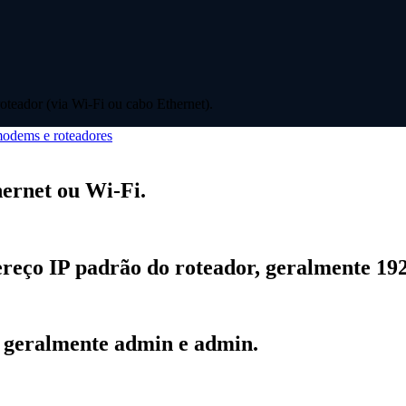
oteador (via Wi-Fi ou cabo Ethernet).
odems e roteadores
hernet ou Wi-Fi.
eço IP padrão do roteador, geralmente 192.
, geralmente admin e admin.