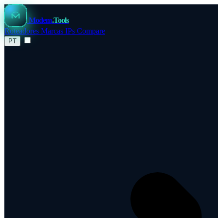
Modem
.Tools
Roteadores
Marcas
IPs
Compare
PT