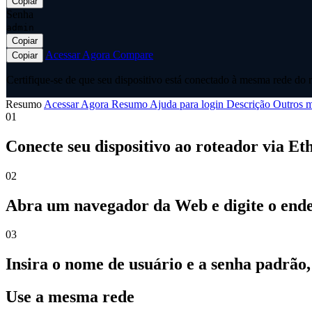
Copiar
Senha
admin
Copiar
Acessar Agora
Compare
Copiar
Certifique-se de que seu dispositivo está conectado à mesma rede do r
Resumo
Acessar Agora
Resumo
Ajuda para login
Descrição
Outros m
01
Conecte seu dispositivo ao roteador via Et
02
Abra um navegador da Web e digite o ender
03
Insira o nome de usuário e a senha padrão
Use a mesma rede