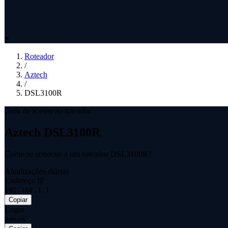
Roteador
/
Aztech
/
DSL3100R
Guia de acesso ao roteador
Aztech DSL3100R
Como se conectar a um roteador DSL3100R?
Atualizações diárias
Endereço IP
192.168.1.1
Copiar
Login
admin