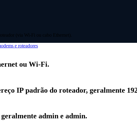
oteador (via Wi-Fi ou cabo Ethernet).
odems e roteadores
hernet ou Wi-Fi.
eço IP padrão do roteador, geralmente 192.
, geralmente admin e admin.