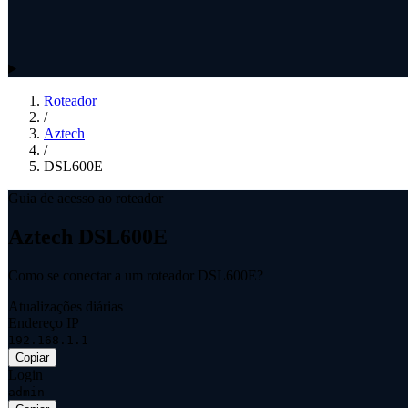
Roteador
/
Aztech
/
DSL600E
Guia de acesso ao roteador
Aztech DSL600E
Como se conectar a um roteador DSL600E?
Atualizações diárias
Endereço IP
192.168.1.1
Copiar
Login
admin