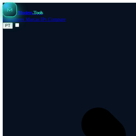
Modem
.Tools
Roteadores
Marcas
IPs
Compare
PT