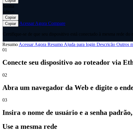
Copiar
Senha
admin
Copiar
Acessar Agora
Compare
Copiar
Certifique-se de que seu dispositivo está conectado à mesma rede do r
Resumo
Acessar Agora
Resumo
Ajuda para login
Descrição
Outros m
01
Conecte seu dispositivo ao roteador via Et
02
Abra um navegador da Web e digite o ender
03
Insira o nome de usuário e a senha padrão
Use a mesma rede