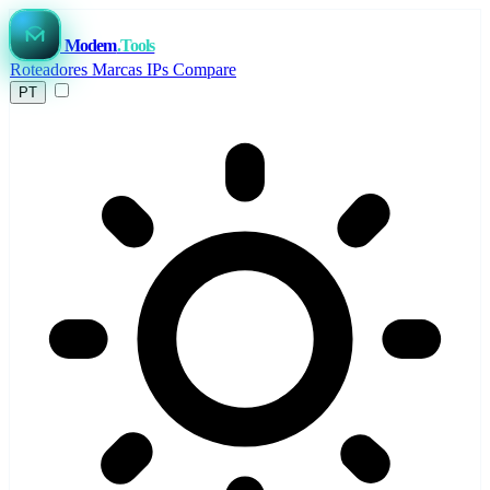
Modem
.Tools
Roteadores
Marcas
IPs
Compare
PT